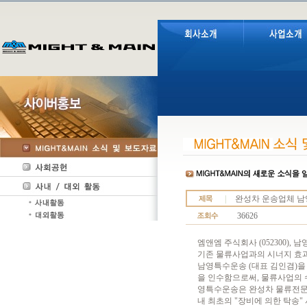
|
완성차 운송업체 남
36626
엠앤엠 주식회사 (052300),
기존 물류사업과의 시너지 효과 발
남영특수운송 (대표 김인겸)을
을 인수함으로써, 물류사업의 
영특수운송은 완성차 물류전문
내 최초의 "장비에 의한 탁송